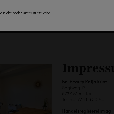
e nicht mehr unterstützt wird.
Home
Angebot
Preise
Impres
bel beauty Katja Künzi
Sagiweg 12
5737 Menziken
Tel. +41 77 266 50 84
Handelsregistereintrag